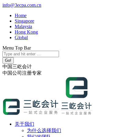
跳
info@3ecpa.com.cn
转
Home
至
Singapore
内
Malaysia
容
Hong Kong
Global
Menu Top Bar
X
YouTube
Linkedin
Instagram
Search:
page
page
page
page
opens
opens
opens
opens
中国三屹会计
in
in
in
in
中国公司注册专家
new
new
new
new
window
window
window
window
关于我们
为什么选择我们
我们的团队