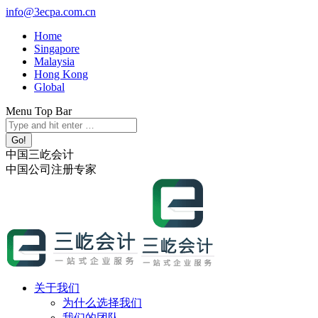
跳
info@3ecpa.com.cn
转
Home
至
Singapore
内
Malaysia
容
Hong Kong
Global
Menu Top Bar
X
YouTube
Linkedin
Instagram
Search:
page
page
page
page
opens
opens
opens
opens
中国三屹会计
in
in
in
in
中国公司注册专家
new
new
new
new
window
window
window
window
关于我们
为什么选择我们
我们的团队