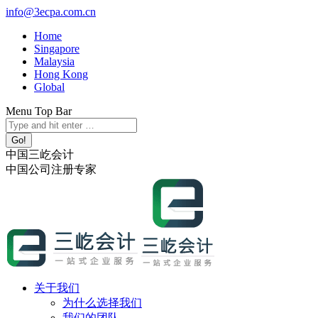
跳
info@3ecpa.com.cn
转
Home
至
Singapore
内
Malaysia
容
Hong Kong
Global
Menu Top Bar
X
YouTube
Linkedin
Instagram
Search:
page
page
page
page
opens
opens
opens
opens
中国三屹会计
in
in
in
in
中国公司注册专家
new
new
new
new
window
window
window
window
关于我们
为什么选择我们
我们的团队