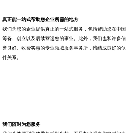
真正能一站式帮助您企业所需的地方
我们为您的企业提供真正的一站式服务，包括帮助您在中国
筹备、创立以及后续营运您的事业。此外，我们也和许多信
誉良好、收费实惠的专业领域服务事务所，缔结成良好的伙
伴关系。
我们随时为您服务