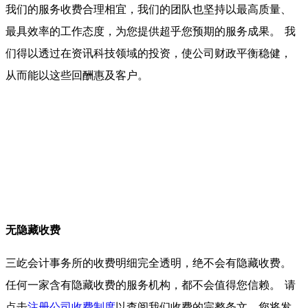
我们的服务收费合理相宜，我们的团队也坚持以最高质量、
最具效率的工作态度，为您提供超乎您预期的服务成果。 我
们得以透过在资讯科技领域的投资，使公司财政平衡稳健，
从而能以这些回酬惠及客户。
无隐藏收费
三屹会计事务所的收费明细完全透明，绝不会有隐藏收费。
任何一家含有隐藏收费的服务机构，都不会值得您信赖。 请
点击
注册公司收费制度
以查阅我们收费的完整条文，您将发