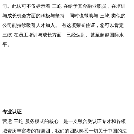
司。此认可不仅标示着 三屹 在给予其金融业职员，在培训
与成长机会方面的积极与坚持，同时也帮助与 三屹 类似的
公司能持续吸引人才加入。 有这项荣誉佐证，您可以肯定
三屹 在员工培训与成长方面，已经达到、甚至超越国际水
平。
专业认证
营运 三屹 服务模式的核心，是一支融合受认证专才和各领
域资历丰富者的智囊团，我们的团队熟悉一切关于中国的法