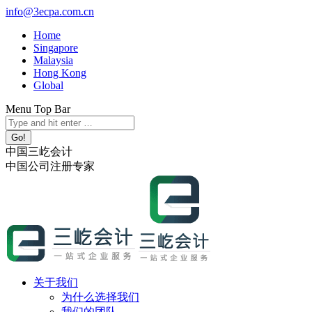
跳
info@3ecpa.com.cn
转
Home
至
Singapore
内
Malaysia
容
Hong Kong
Global
Menu Top Bar
X
YouTube
Linkedin
Instagram
Search:
page
page
page
page
opens
opens
opens
opens
中国三屹会计
in
in
in
in
中国公司注册专家
new
new
new
new
window
window
window
window
关于我们
为什么选择我们
我们的团队