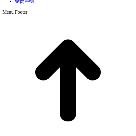
免责声明
Menu Footer
t
T