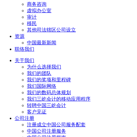
商务咨询
虚拟办公室
审计
移民
其他司法辖区公司设立
资源
中国最新新闻
联络我们
关于我们
为什么选择我们
我们的团队
我们的奖项和里程碑
我们国际网络
我们的数码总体规划
我们三屹会计的移动应用程序
转聘中国三屹会计
客户见证
公司注册
注册成立中国公司服务配套
中国公司注册服务