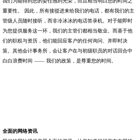
我们为能得到您的委任感到光荣，而且相当明白您的时间之
重要性。 因此，所有接驳进来给我们的电话，都有我们的主
管级人员随时接听，而非冷冰冰的电话答录机。对于能即时
为您提供服务这一环，我们的主管们都相当敬业。而基于他
们的职权与资历，他们能回应客户的任何询问、并即时决
策。其他会计事务所，会让客户在与初级职员的对话回合中
白白浪费时间 —— 我们的政策，是尊重您的时间。
全面的网络资讯