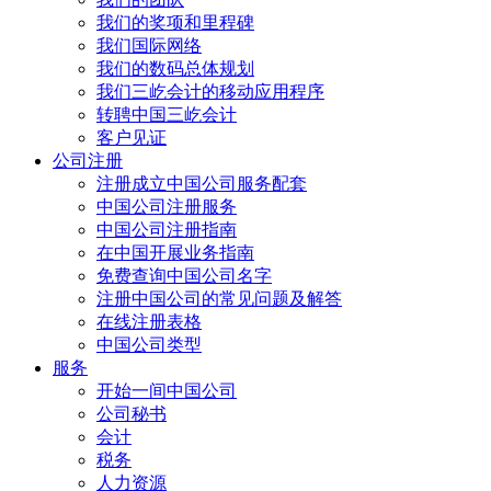
我们的奖项和里程碑
我们国际网络
我们的数码总体规划
我们三屹会计的移动应用程序
转聘中国三屹会计
客户见证
公司注册
注册成立中国公司服务配套
中国公司注册服务
中国公司注册指南
在中国开展业务指南
免费查询中国公司名字
注册中国公司的常见问题及解答
在线注册表格
中国公司类型
服务
开始一间中国公司
公司秘书
会计
税务
人力资源