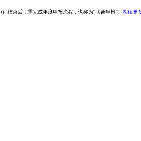
定审计结束后，需完成年度申报流程，也称为“联合年检”。
阅读更