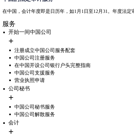
在中国，会计年度即是日历年，如1月1日至12月31。年度法
服务
开始一间中国公司
注册成立中国公司服务配套
中国公司注册服务
在中国开设公司银行户头完整指南
中国公司支援服务
营业执照申请
公司秘书
中国公司秘书服务
中国公司解散服务
会计