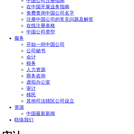
中国公司注册指南
在中国开展业务指南
免费查询中国公司名字
注册中国公司的常见问题及解答
在线注册表格
中国公司类型
服务
开始一间中国公司
公司秘书
会计
税务
人力资源
商务咨询
虚拟办公室
审计
移民
其他司法辖区公司设立
资源
中国最新新闻
联络我们