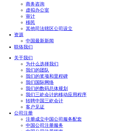
商务咨询
虚拟办公室
审计
移民
其他司法辖区公司设立
资源
中国最新新闻
联络我们
关于我们
为什么选择我们
我们的团队
我们的奖项和里程碑
我们国际网络
我们的数码总体规划
我们三屹会计的移动应用程序
转聘中国三屹会计
客户见证
公司注册
注册成立中国公司服务配套
中国公司注册服务