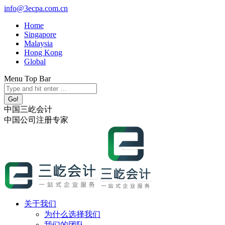
跳
info@3ecpa.com.cn
转
Home
至
Singapore
内
Malaysia
容
Hong Kong
Global
Menu Top Bar
X
YouTube
Linkedin
Instagram
Search:
page
page
page
page
opens
opens
opens
opens
中国三屹会计
in
in
in
in
中国公司注册专家
new
new
new
new
window
window
window
window
关于我们
为什么选择我们
我们的团队