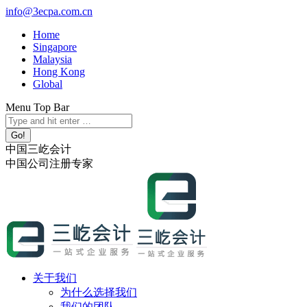
跳
info@3ecpa.com.cn
转
Home
至
Singapore
内
Malaysia
容
Hong Kong
Global
Menu Top Bar
X
YouTube
Linkedin
Instagram
Search:
page
page
page
page
opens
opens
opens
opens
中国三屹会计
in
in
in
in
中国公司注册专家
new
new
new
new
window
window
window
window
关于我们
为什么选择我们
我们的团队