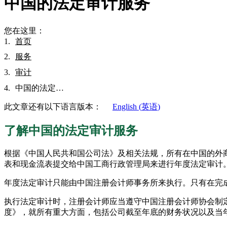
中国的法定审计服务
您在这里：
首页
服务
审计
中国的法定…
此文章还有以下语言版本：
English
(
英语
)
了解中国的法定审计服务
根据《中国人民共和国公司法》及相关法规，所有在中国的外
表和现金流表提交给中国工商行政管理局来进行年度法定审计
年度法定审计只能由中国注册会计师事务所来执行。只有在完
执行法定审计时，注册会计师应当遵守中国注册会计师协会制
度》，就所有重大方面，包括公司截至年底的财务状况以及当