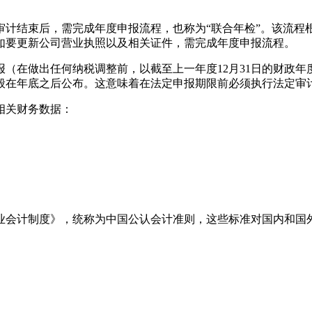
法定审计结束后，需完成年度申报流程，也称为“联合年检”。该流
如要更新公司营业执照以及相关证件，需完成年度申报流程。
（在做出任何纳税调整前，以截至上一年度12月31日的财政年
般在年底之后公布。这意味着在法定申报期限前必须执行法定审
相关财务数据：
业会计制度》，统称为中国公认会计准则，这些标准对国内和国