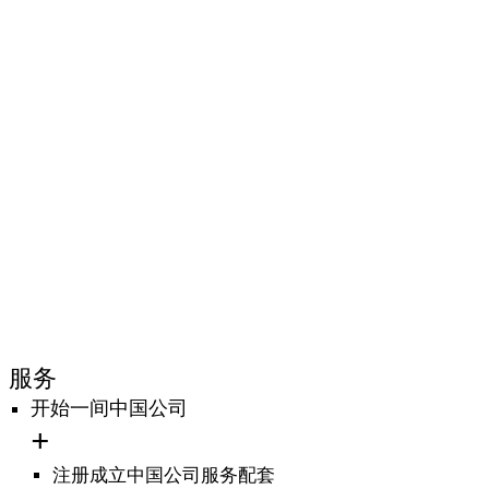
服务
开始一间中国公司
注册成立中国公司服务配套