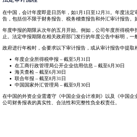
在中国，会计年度即是日历年，如1月1日至12月31。年度
告，包括但不限于财务报告、税务稽查报告和外汇审计报告。
年度申报的期限从次年的五月开始。例如，公司年度所得税申报
止。法定申报期限在相关政府部门发行的年度公告中标明，一
政府进行年检时，会要求以下审计报告，或从审计报告中提取
年度企业所得税申报 – 截至5月31日
在工商行政管理局公开企业信用信息 – 截至6月30日
海关查检 – 截至6月30日
联合年报 – 截至8月31日
中国国家外汇管理局 – 截至9月30日
在中国的外资企业需遵守《中国企业会计准则》以及《中国企
公司财务报表的真实性、合法性和完整性负全权责任。