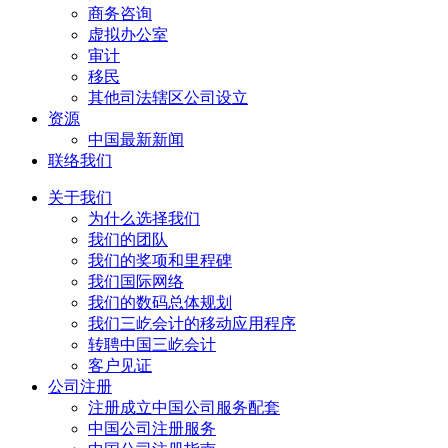
商务咨询
虚拟办公室
审计
移民
其他司法辖区公司设立
资源
中国最新新闻
联络我们
关于我们
为什么选择我们
我们的团队
我们的奖项和里程碑
我们国际网络
我们的数码总体规划
我们三屹会计的移动应用程序
转聘中国三屹会计
客户见证
公司注册
注册成立中国公司服务配套
中国公司注册服务