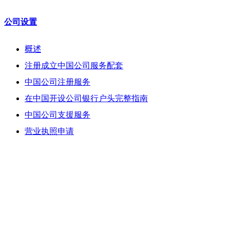
公司设置
概述
注册成立中国公司服务配套
中国公司注册服务
在中国开设公司银行户头完整指南
中国公司支援服务
营业执照申请