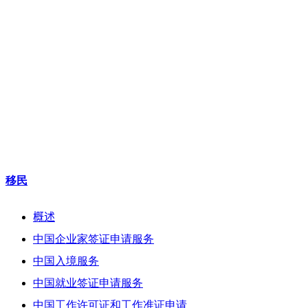
移民
概述
中国企业家签证申请服务
中国入境服务
中国就业签证申请服务
中国工作许可证和工作准证申请