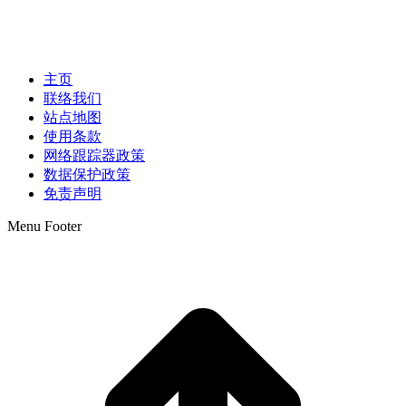
主页
联络我们
站点地图
使用条款
网络跟踪器政策
数据保护政策
免责声明
Menu Footer
t
T