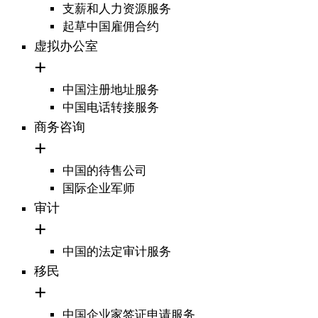
支薪和人力资源服务
起草中国雇佣合约
虚拟办公室
中国注册地址服务
中国电话转接服务
商务咨询
中国的待售公司
国际企业军师
审计
中国的法定审计服务
移民
中国企业家签证申请服务