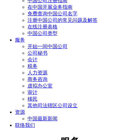
中国公司注册指南
在中国开展业务指南
免费查询中国公司名字
注册中国公司的常见问题及解答
在线注册表格
中国公司类型
服务
开始一间中国公司
公司秘书
会计
税务
人力资源
商务咨询
虚拟办公室
审计
移民
其他司法辖区公司设立
资源
中国最新新闻
联络我们