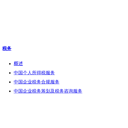
税务
概述
中国个人所得税服务
中国企业税务合规服务
中国企业税务筹划及税务咨询服务