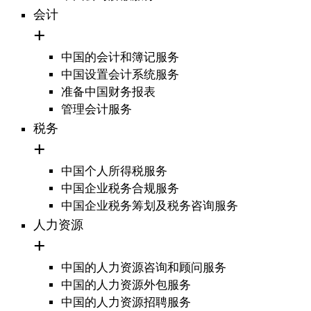
会计
中国的会计和簿记服务
中国设置会计系统服务
准备中国财务报表
管理会计服务
税务
中国个人所得税服务
中国企业税务合规服务
中国企业税务筹划及税务咨询服务
人力资源
中国的人力资源咨询和顾问服务
中国的人力资源外包服务
中国的人力资源招聘服务