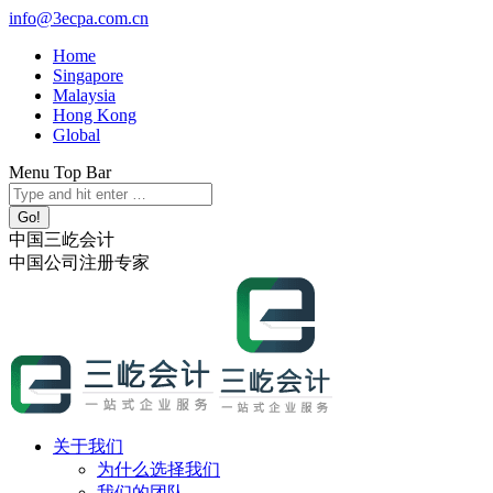
跳
info@3ecpa.com.cn
转
Home
至
Singapore
内
Malaysia
容
Hong Kong
Global
Menu Top Bar
X
YouTube
Linkedin
Instagram
Search:
page
page
page
page
opens
opens
opens
opens
中国三屹会计
in
in
in
in
中国公司注册专家
new
new
new
new
window
window
window
window
关于我们
为什么选择我们
我们的团队