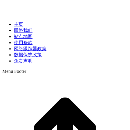
主页
联络我们
站点地图
使用条款
网络跟踪器政策
数据保护政策
免责声明
Menu Footer
t
T