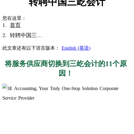
转聘中国三屹会计
您在这里：
首页
转聘中国三…
此文章还有以下语言版本：
English
(
英语
)
将服务供应商切换到三屹会计的11个原
因！