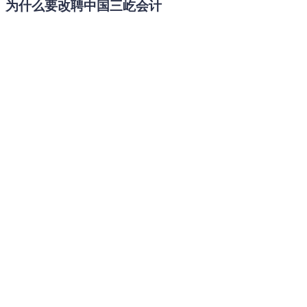
为什么要改聘中国三屹会计