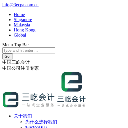
跳
info@3ecpa.com.cn
转
Home
至
Singapore
内
Malaysia
容
Hong Kong
Global
Menu Top Bar
X
YouTube
Linkedin
Instagram
Search:
page
page
page
page
opens
opens
opens
opens
中国三屹会计
in
in
in
in
中国公司注册专家
new
new
new
new
window
window
window
window
关于我们
为什么选择我们
我们的团队