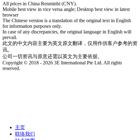
All prices in China Renminbi (CNY).
Mobile best view in vice versa angle; Desktop best view in latest
browser
The Chinese version is a translation of the original text in English
for information purposes only.
In case of any discrepancies, the original language in English will
prevail.
此文的中文内容主要为英文原文翻译，仅用作供客户参考的资
讯。
公司一切资讯与原意还需以英文为主要依据。
Copyright © 2018 - 2026 3E International Pte Ltd. All rights
reserved.
主页
联络我们