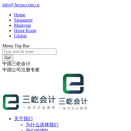
跳
info@3ecpa.com.cn
转
Home
至
Singapore
内
Malaysia
容
Hong Kong
Global
Menu Top Bar
X
YouTube
Linkedin
Instagram
Search:
page
page
page
page
opens
opens
opens
opens
中国三屹会计
in
in
in
in
中国公司注册专家
new
new
new
new
window
window
window
window
关于我们
为什么选择我们
我们的团队