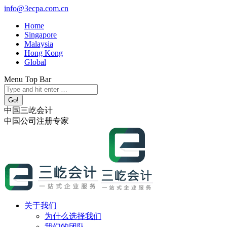
跳
info@3ecpa.com.cn
转
Home
至
Singapore
内
Malaysia
容
Hong Kong
Global
Menu Top Bar
X
YouTube
Linkedin
Instagram
Search:
page
page
page
page
opens
opens
opens
opens
中国三屹会计
in
in
in
in
中国公司注册专家
new
new
new
new
window
window
window
window
关于我们
为什么选择我们
我们的团队