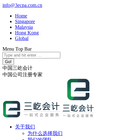
跳
info@3ecpa.com.cn
转
Home
至
Singapore
内
Malaysia
容
Hong Kong
Global
Menu Top Bar
X
YouTube
Linkedin
Instagram
Search:
page
page
page
page
opens
opens
opens
opens
中国三屹会计
in
in
in
in
中国公司注册专家
new
new
new
new
window
window
window
window
关于我们
为什么选择我们
我们的团队