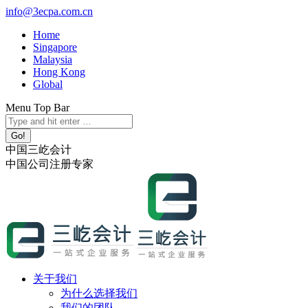
跳
info@3ecpa.com.cn
转
Home
至
Singapore
内
Malaysia
容
Hong Kong
Global
Menu Top Bar
X
YouTube
Linkedin
Instagram
Search:
page
page
page
page
opens
opens
opens
opens
中国三屹会计
in
in
in
in
中国公司注册专家
new
new
new
new
window
window
window
window
关于我们
为什么选择我们
我们的团队