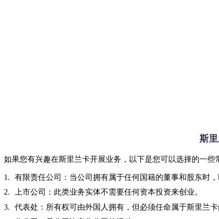
斯里
如果您有兴趣在斯里兰卡开展业务，以下是您可以选择的一些
有限责任公司：当公司拥有属于任何国籍的董事和股东时，
上市公司：此类业务实体不需要任何资本投资来创业。
代表处：所有权可由外国人拥有，但必须任命属于斯里兰卡