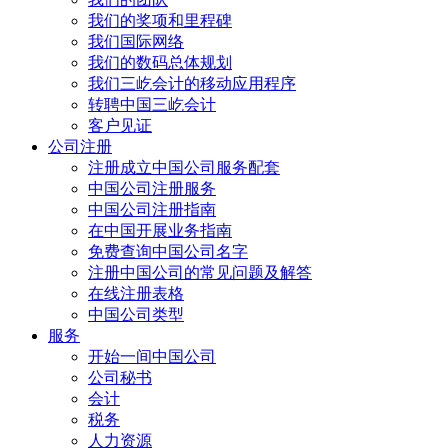
我们的奖项和里程碑
我们国际网络
我们的数码总体规划
我们三屹会计的移动应用程序
转聘中国三屹会计
客户见证
公司注册
注册成立中国公司服务配套
中国公司注册服务
中国公司注册指南
在中国开展业务指南
免费查询中国公司名字
注册中国公司的常见问题及解答
在线注册表格
中国公司类型
服务
开始一间中国公司
公司秘书
会计
税务
人力资源