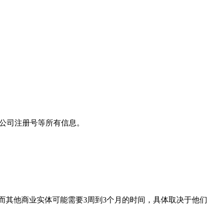
公司注册号等所有信息。
而其他商业实体可能需要3周到3个月的时间，具体取决于他们