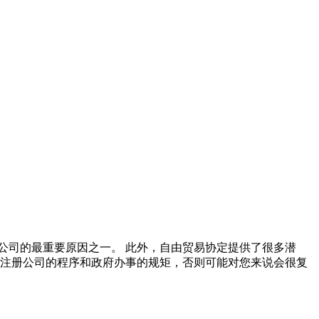
公司的最重要原因之一。 此外，自由贸易协定提供了很多潜
解注册公司的程序和政府办事的规矩，否则可能对您来说会很复