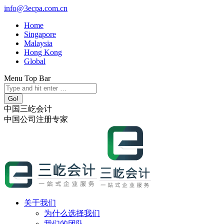
跳
info@3ecpa.com.cn
转
Home
至
Singapore
内
Malaysia
容
Hong Kong
Global
Menu Top Bar
X
YouTube
Linkedin
Instagram
Search:
page
page
page
page
opens
opens
opens
opens
中国三屹会计
in
in
in
in
中国公司注册专家
new
new
new
new
window
window
window
window
关于我们
为什么选择我们
我们的团队