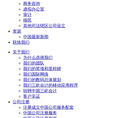
商务咨询
虚拟办公室
审计
移民
其他司法辖区公司设立
资源
中国最新新闻
联络我们
关于我们
为什么选择我们
我们的团队
我们的奖项和里程碑
我们国际网络
我们的数码总体规划
我们三屹会计的移动应用程序
转聘中国三屹会计
客户见证
公司注册
注册成立中国公司服务配套
中国公司注册服务