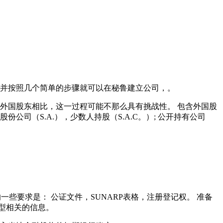
，并按照几个简单的步骤就可以在秘鲁建立公司，。
外国股东相比，这一过程可能不那么具有挑战性。 包含外国股
司（S.A.），少数人持股（S.A.C。）; 公开持有公司
一些要求是： 公证文件，SUNARP表格，注册登记权。 准备
型相关的信息。