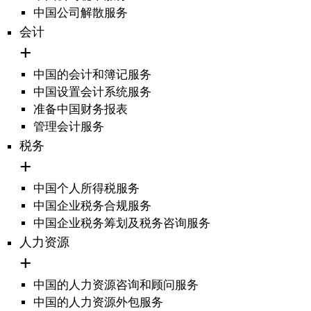
中国公司解散服务
会计
中国的会计和簿记服务
中国设置会计系统服务
准备中国财务报表
管理会计服务
税务
中国个人所得税服务
中国企业税务合规服务
中国企业税务筹划及税务咨询服务
人力资源
中国的人力资源咨询和顾问服务
中国的人力资源外包服务