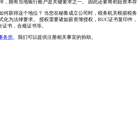
样，拥有当地银行账户是关键要求之一。 因此还要将初始资本
如何获得这个地位？ 当您在秘鲁成立公司时，税务机关根据税务总
式化为法律要求。 授权需要诸如薪资簿授权，RUC证书复印件
全证书，合规证书等。
事务所
。我们可以提供注册相关事宜的协助。