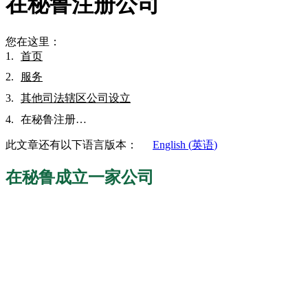
在秘鲁注册公司
您在这里：
首页
服务
其他司法辖区公司设立
在秘鲁注册…
此文章还有以下语言版本：
English
(
英语
)
在秘鲁成立一家公司