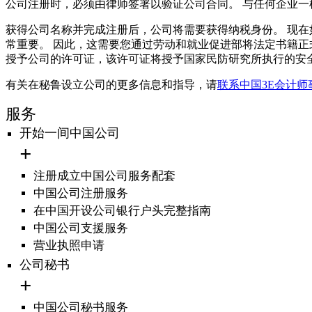
公司注册时，必须由律师签署以验证公司合同。 与任何企业一
获得公司名称并完成注册后，公司将需要获得纳税身份。 现在
常重要。 因此，这需要您通过劳动和就业促进部将法定书籍正
授予公司的许可证，该许可证将授予国家民防研究所执行的安
有关在秘鲁设立公司的更多信息和指导，请
联系中国3E会计师
服务
开始一间中国公司
注册成立中国公司服务配套
中国公司注册服务
在中国开设公司银行户头完整指南
中国公司支援服务
营业执照申请
公司秘书
中国公司秘书服务