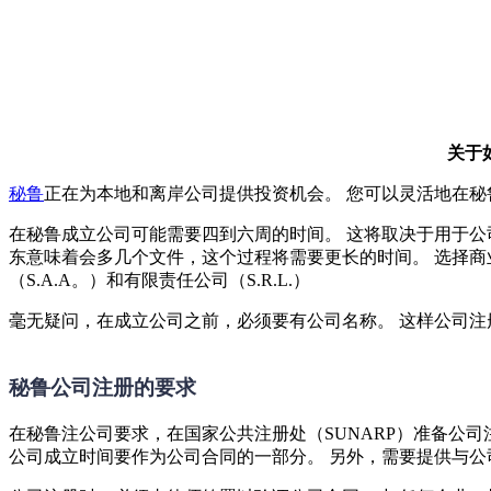
关于
秘鲁
正在为本地和离岸公司提供投资机会。 您可以灵活地在秘
在秘鲁成立公司可能需要四到六周的时间。 这将取决于用于公
东意味着会多几个文件，这个过程将需要更长的时间。 选择商业实
（S.A.A。）和有限责任公司（S.R.L.）
毫无疑问，在成立公司之前，必须要有公司名称。 这样公司
秘鲁公司注册的要求
在秘鲁注公司要求，在国家公共注册处（SUNARP）准备公司注
公司成立时间要作为公司合同的一部分。 另外，需要提供与