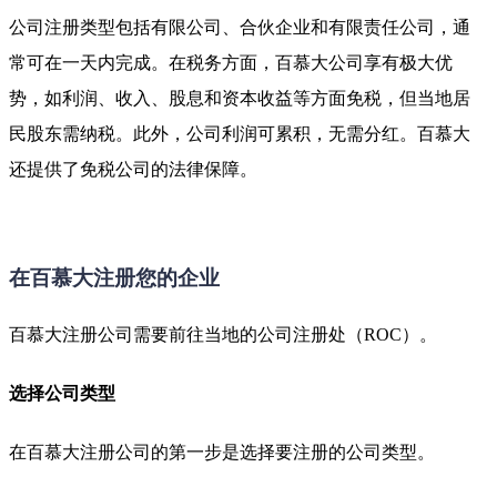
公司注册类型包括有限公司、合伙企业和有限责任公司，通
常可在一天内完成。在税务方面，百慕大公司享有极大优
势，如利润、收入、股息和资本收益等方面免税，但当地居
民股东需纳税。此外，公司利润可累积，无需分红。百慕大
还提供了免税公司的法律保障。
在百慕大注册您的企业
百慕大注册公司需要前往当地的公司注册处（ROC）。
选择公司类型
在百慕大注册公司的第一步是选择要注册的公司类型。