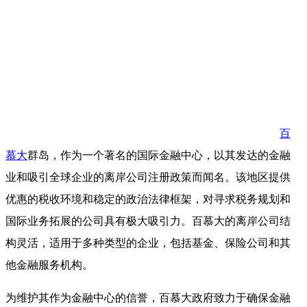
百
慕大
群岛，作为一个著名的国际金融中心，以其发达的金融
业和吸引全球企业的离岸公司注册政策而闻名。该地区提供
优惠的税收环境和稳定的政治法律框架，对寻求税务规划和
国际业务拓展的公司具有极大吸引力。百慕大的离岸公司结
构灵活，适用于多种类型的企业，包括基金、保险公司和其
他金融服务机构。
为维护其作为金融中心的信誉，百慕大政府致力于确保金融