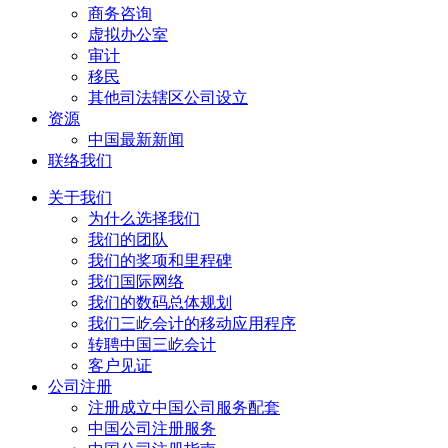
商务咨询
虚拟办公室
审计
移民
其他司法辖区公司设立
资源
中国最新新闻
联络我们
关于我们
为什么选择我们
我们的团队
我们的奖项和里程碑
我们国际网络
我们的数码总体规划
我们三屹会计的移动应用程序
转聘中国三屹会计
客户见证
公司注册
注册成立中国公司服务配套
中国公司注册服务