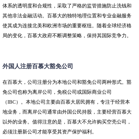
体系的透明度和合规性，采取了严格的监管措施防止洗钱和
其他非法金融活动。百慕大的独特地理位置和专业金融服务
使其成为连接北美和欧洲市场的重要枢纽。随着全球经济格
局的变化，百慕大政府不断调整策略，保持其国际竞争力。
外国人注册百慕大豁免公司
在百慕大，公司注册分为本地公司和豁免公司两种形式。豁
免公司也称为离岸公司，免税公司或国际商业公司
（IBC）。本地公司主要由百慕大居民拥有，专注于经营本
地业务，而离岸公司通常由外国公民持股，主要经营百慕大
以外的业务。值得注意的是，百慕大不允许购买空壳公司，
必须注册新公司才能享受其资产保护福利。