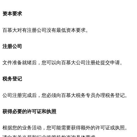
资本要求
百慕大对有注册公司没有最低资本要求。
注册公司
文件准备就绪后，您可以向百慕大公司注册处提交申请。
税务登记
公司注册完成后，您必须向百慕大税务专员办理税务登记。
获得必要的许可证和执照
根据您的业务活动，您可能需要获得额外的许可证或执照。