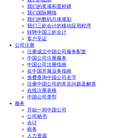
我们的奖项和里程碑
我们国际网络
我们的数码总体规划
我们三屹会计的移动应用程序
转聘中国三屹会计
客户见证
公司注册
注册成立中国公司服务配套
中国公司注册服务
中国公司注册指南
在中国开展业务指南
免费查询中国公司名字
注册中国公司的常见问题及解答
在线注册表格
中国公司类型
服务
开始一间中国公司
公司秘书
会计
税务
人力资源