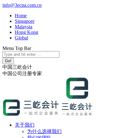
跳
info@3ecpa.com.cn
转
Home
至
Singapore
内
Malaysia
容
Hong Kong
Global
Menu Top Bar
X
YouTube
Linkedin
Instagram
Search:
page
page
page
page
opens
opens
opens
opens
中国三屹会计
in
in
in
in
中国公司注册专家
new
new
new
new
window
window
window
window
关于我们
为什么选择我们
我们的团队