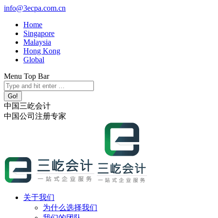
跳
info@3ecpa.com.cn
转
Home
至
Singapore
内
Malaysia
容
Hong Kong
Global
Menu Top Bar
X
YouTube
Linkedin
Instagram
Search:
page
page
page
page
opens
opens
opens
opens
中国三屹会计
in
in
in
in
中国公司注册专家
new
new
new
new
window
window
window
window
关于我们
为什么选择我们
我们的团队