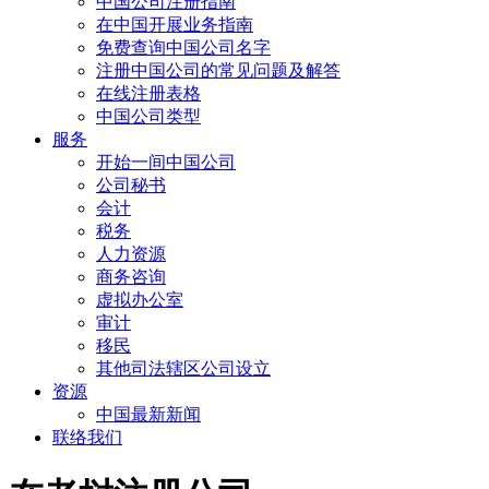
中国公司注册指南
在中国开展业务指南
免费查询中国公司名字
注册中国公司的常见问题及解答
在线注册表格
中国公司类型
服务
开始一间中国公司
公司秘书
会计
税务
人力资源
商务咨询
虚拟办公室
审计
移民
其他司法辖区公司设立
资源
中国最新新闻
联络我们