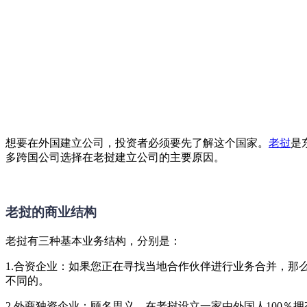
想要在外国建立公司，投资者必须要先了解这个国家。
老挝
是
多跨国公司选择在老挝建立公司的主要原因
。
老挝的商业结构
老挝有三种基本业务结构，分别是：
1.合资企业：如果您正在寻找当地合作伙伴进行业务合并，
不同的。
2.外商独资企业：顾名思义，在老挝设立一家由外国人100