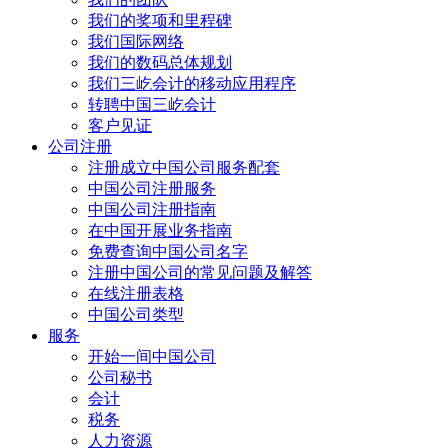
我们的奖项和里程碑
我们国际网络
我们的数码总体规划
我们三屹会计的移动应用程序
转聘中国三屹会计
客户见证
公司注册
注册成立中国公司服务配套
中国公司注册服务
中国公司注册指南
在中国开展业务指南
免费查询中国公司名字
注册中国公司的常见问题及解答
在线注册表格
中国公司类型
服务
开始一间中国公司
公司秘书
会计
税务
人力资源