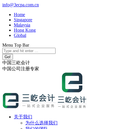
跳
info@3ecpa.com.cn
转
Home
至
Singapore
内
Malaysia
容
Hong Kong
Global
Menu Top Bar
X
YouTube
Linkedin
Instagram
Search:
page
page
page
page
opens
opens
opens
opens
中国三屹会计
in
in
in
in
中国公司注册专家
new
new
new
new
window
window
window
window
关于我们
为什么选择我们
我们的团队