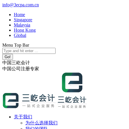
跳
info@3ecpa.com.cn
转
Home
至
Singapore
内
Malaysia
容
Hong Kong
Global
Menu Top Bar
X
YouTube
Linkedin
Instagram
Search:
page
page
page
page
opens
opens
opens
opens
中国三屹会计
in
in
in
in
中国公司注册专家
new
new
new
new
window
window
window
window
关于我们
为什么选择我们
我们的团队