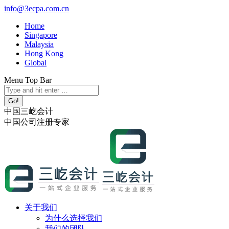
跳
info@3ecpa.com.cn
转
Home
至
Singapore
内
Malaysia
容
Hong Kong
Global
Menu Top Bar
X
YouTube
Linkedin
Instagram
Search:
page
page
page
page
opens
opens
opens
opens
中国三屹会计
in
in
in
in
中国公司注册专家
new
new
new
new
window
window
window
window
关于我们
为什么选择我们
我们的团队