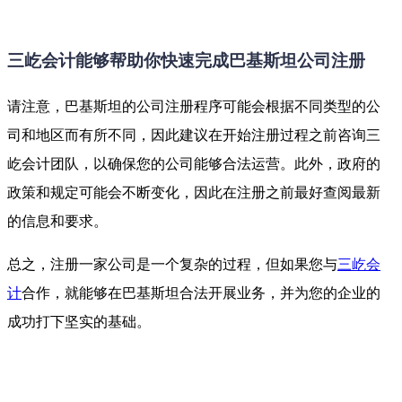
三屹会计能够帮助你快速完成巴基斯坦公司注册
请注意，巴基斯坦的公司注册程序可能会根据不同类型的公
司和地区而有所不同，因此建议在开始注册过程之前咨询三
屹会计团队，以确保您的公司能够合法运营。此外，政府的
政策和规定可能会不断变化，因此在注册之前最好查阅最新
的信息和要求。
总之，注册一家公司是一个复杂的过程，但如果您与
三屹会
计
合作，就能够在巴基斯坦合法开展业务，并为您的企业的
成功打下坚实的基础。