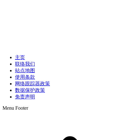
主页
联络我们
站点地图
使用条款
网络跟踪器政策
数据保护政策
免责声明
Menu Footer
t
T