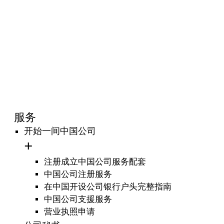
服务
开始一间中国公司
注册成立中国公司服务配套
中国公司注册服务
在中国开设公司银行户头完整指南
中国公司支援服务
营业执照申请