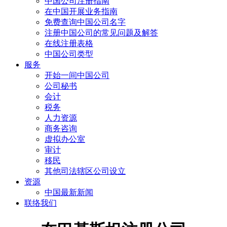
中国公司注册指南
在中国开展业务指南
免费查询中国公司名字
注册中国公司的常见问题及解答
在线注册表格
中国公司类型
服务
开始一间中国公司
公司秘书
会计
税务
人力资源
商务咨询
虚拟办公室
审计
移民
其他司法辖区公司设立
资源
中国最新新闻
联络我们