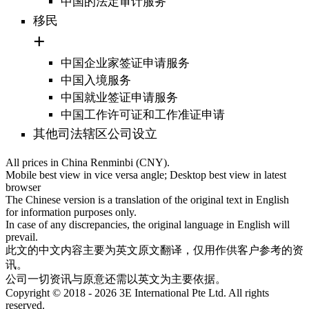
中国的法定审计服务
移民
中国企业家签证申请服务
中国入境服务
中国就业签证申请服务
中国工作许可证和工作准证申请
其他司法辖区公司设立
All prices in China Renminbi (CNY).
Mobile best view in vice versa angle; Desktop best view in latest
browser
The Chinese version is a translation of the original text in English
for information purposes only.
In case of any discrepancies, the original language in English will
prevail.
此文的中文内容主要为英文原文翻译，仅用作供客户参考的资
讯。
公司一切资讯与原意还需以英文为主要依据。
Copyright © 2018 - 2026 3E International Pte Ltd. All rights
reserved.