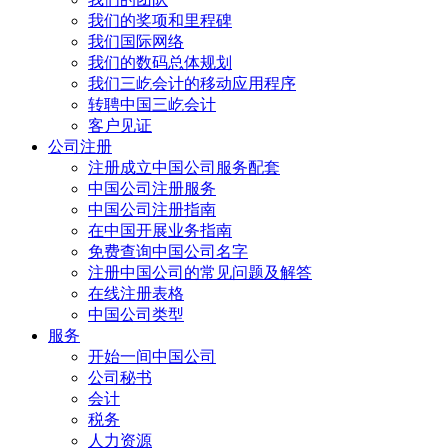
我们的奖项和里程碑
我们国际网络
我们的数码总体规划
我们三屹会计的移动应用程序
转聘中国三屹会计
客户见证
公司注册
注册成立中国公司服务配套
中国公司注册服务
中国公司注册指南
在中国开展业务指南
免费查询中国公司名字
注册中国公司的常见问题及解答
在线注册表格
中国公司类型
服务
开始一间中国公司
公司秘书
会计
税务
人力资源