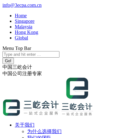
跳
info@3ecpa.com.cn
转
Home
至
Singapore
内
Malaysia
容
Hong Kong
Global
Menu Top Bar
X
YouTube
Linkedin
Instagram
Search:
page
page
page
page
opens
opens
opens
opens
中国三屹会计
in
in
in
in
中国公司注册专家
new
new
new
new
window
window
window
window
关于我们
为什么选择我们
我们的团队