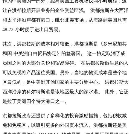
作为中美洲的一部分，距离美国主要机场仅两小时航程，这
让在洪都拉斯开展业务的企业受益匪浅。 洪都拉斯在大西洋
和太平洋沿岸都有港口，毗邻北美市场，从海路到美国只需
48-72 小时便于进出口贸易。
其次，洪都拉斯的成本相对较低，洪都拉斯是《多米尼加共
和国-中美洲自由贸易协定》的签署国。 这一协定取消了成
员国之间的大部分关税和贸易障碍。 在洪都拉斯做生意的人
可以免税将产品运往美国。另外，当地的物流成本是整个地
区最低的，是中美洲其他国家的主要分销中心。 洪都拉斯大
西洋沿岸的科尔特斯港是该地区最大的深水港。 此外，它还
是拉丁美洲四个特大港口之一。
洪都拉斯政府还提供了多样化的投资激励措施，包括税收减
免和免税区，以吸引更多的外国资本流入。洪都拉斯还是美