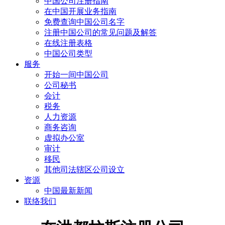
中国公司注册指南
在中国开展业务指南
免费查询中国公司名字
注册中国公司的常见问题及解答
在线注册表格
中国公司类型
服务
开始一间中国公司
公司秘书
会计
税务
人力资源
商务咨询
虚拟办公室
审计
移民
其他司法辖区公司设立
资源
中国最新新闻
联络我们