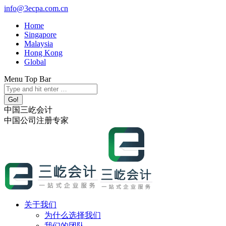
跳
info@3ecpa.com.cn
转
Home
至
Singapore
内
Malaysia
容
Hong Kong
Global
Menu Top Bar
X
YouTube
Linkedin
Instagram
Search:
page
page
page
page
opens
opens
opens
opens
中国三屹会计
in
in
in
in
中国公司注册专家
new
new
new
new
window
window
window
window
关于我们
为什么选择我们
我们的团队