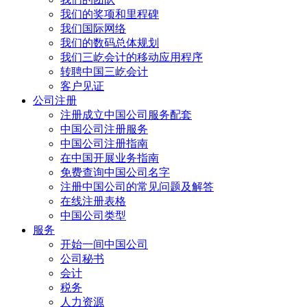
我们的奖项和里程碑
我们国际网络
我们的数码总体规划
我们三屹会计的移动应用程序
转聘中国三屹会计
客户见证
公司注册
注册成立中国公司服务配套
中国公司注册服务
中国公司注册指南
在中国开展业务指南
免费查询中国公司名字
注册中国公司的常见问题及解答
在线注册表格
中国公司类型
服务
开始一间中国公司
公司秘书
会计
税务
人力资源