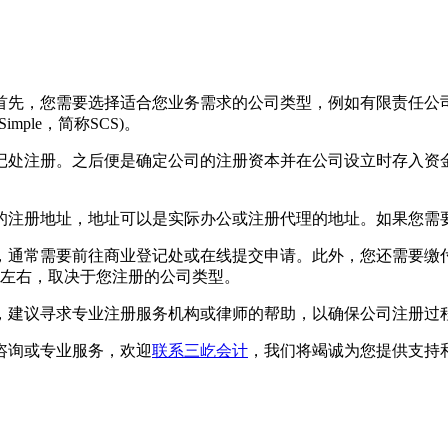
适合您业务需求的公司类型，例如有限责任公司 (Société à res
e Simple，简称SCS)。
记处注册。之后便是确定公司的注册资本并在公司设立时存入资
的注册地址，地址可以是实际办公或注册代理的地址。如果您需
，通常需要前往商业登记处或在线提交申请。此外，您还需要缴
元左右，取决于您注册的公司类型。
，建议寻求专业注册服务机构或律师的帮助，以确保公司注册过
咨询或专业服务，欢迎
联系三屹会计
，我们将竭诚为您提供支持