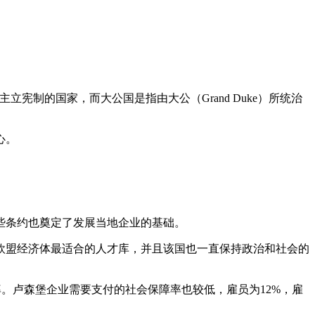
君主立宪制的国家，而大公国是指由大公（Grand Duke）所统治
心。
些条约也奠定了发展当地企业的基础。
欧盟经济体最适合的人才库，并且该国也一直保持政治和社会的
率。卢森堡企业需要支付的社会保障率也较低，雇员为12%，雇