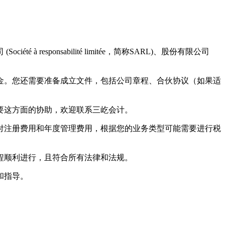
ponsabilité limitée，简称SARL)、股份有限公司
金。您还需要准备成立文件，包括公司章程、合伙协议（如果适
要这方面的协助，欢迎联系三屹会计。
付注册费用和年度管理费用，根据您的业务类型可能需要进行税
程顺利进行，且符合所有法律和法规。
和指导。