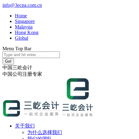
跳
info@3ecpa.com.cn
转
Home
至
Singapore
内
Malaysia
容
Hong Kong
Global
Menu Top Bar
X
YouTube
Linkedin
Instagram
Search:
page
page
page
page
opens
opens
opens
opens
中国三屹会计
in
in
in
in
中国公司注册专家
new
new
new
new
window
window
window
window
关于我们
为什么选择我们
我们的团队